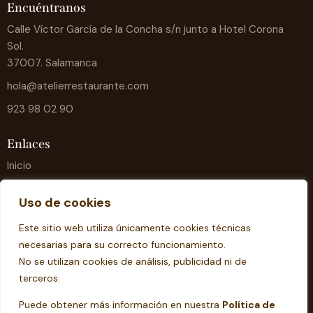
Encuéntranos
Calle Víctor García de la Concha s/n junto a Hotel Corona
Sol.
37007. Salamanca
hola@atelierrestaurante.com
923 98 02 90
Enlaces
Inicio
Carta
Uso de cookies
Menú del día
Este sitio web utiliza únicamente cookies técnicas
Reservas
necesarias para su correcto funcionamiento.
Contacto
No se utilizan cookies de análisis, publicidad ni de
terceros.
Nos vemos en redes
Puede obtener más información en nuestra
Política de