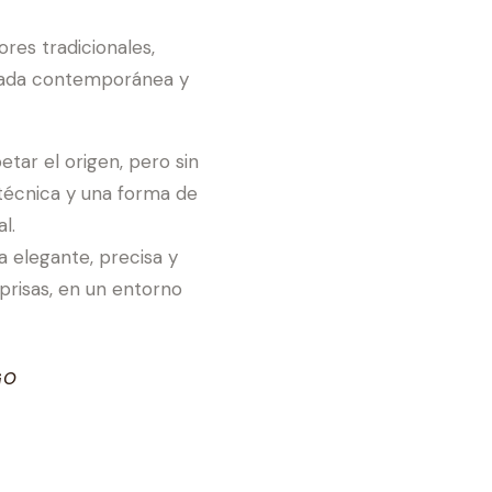
res tradicionales,
rada contemporánea y
tar el origen, pero sin
a técnica y una forma de
l.
a elegante, precisa y
prisas, en un entorno
GO