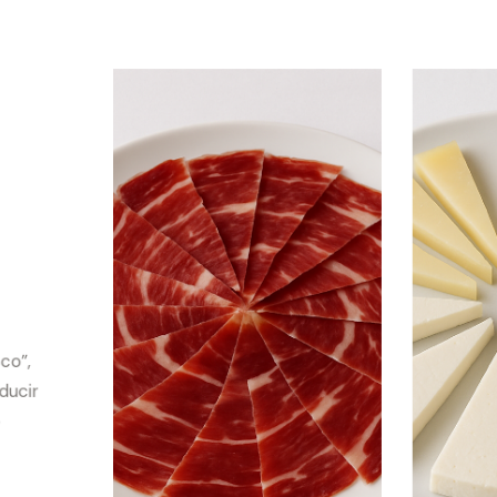
co”,
ducir
e