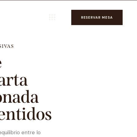
RESERVAR MESA
SIVAS
e
arta
onada
sentidos
quilibrio entre lo