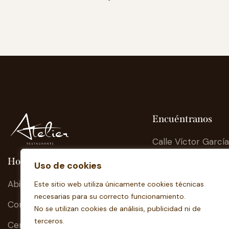
Encuéntranos
Calle Víctor García
Concha s/n junto a
Horario
Uso de cookies
Corona Sol.
Abierto de Lunes a Domingo
37007. Salamanca
Este sitio web utiliza únicamente cookies técnicas
necesarias para su correcto funcionamiento.
Comidas: 13:30h – 15:00h
No se utilizan cookies de análisis, publicidad ni de
hola@atelierresta
terceros.
Cenas: 20:30h – 23:00h