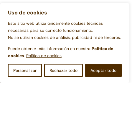
ABOUT US
Uso de cookies
Your Every Visit Will Be Memorable
Este sitio web utiliza únicamente cookies técnicas
necesarias para su correcto funcionamiento.
Adipiscing elit, sed do eiusmod tempor incididunt labore
No se utilizan cookies de análisis, publicidad ni de terceros.
dolore magna aliqua. Ut enim ad minim veniam, quisq
wiusmod ut tempor incididunt ut labore et dolore.
Puede obtener más información en nuestra
Política de
cookies
.
Política de cookies
info@example.com
Personalizar
Rechazar todo
Aceptar todo
Fish
80%
Meat
65%
Vegetables
90%